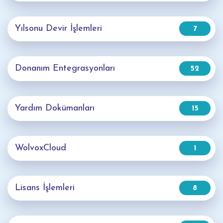
Yılsonu Devir İşlemleri
7
Donanım Entegrasyonları
52
Yardım Dokümanları
15
WolvoxCloud
1
Lisans İşlemleri
8