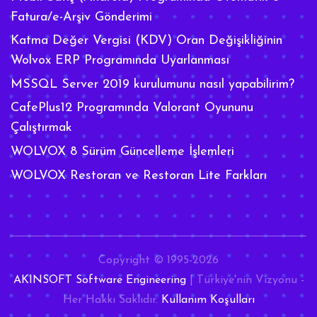
Fatura/e-Arşiv Gönderimi
Katma Değer Vergisi (KDV) Oran Değişikliğinin
Wolvox ERP Programında Uyarlanması
MSSQL Server 2019 kurulumunu nasıl yapabilirim?
CafePlus12 Programında Valorant Oyununu
Çalıştırmak
WOLVOX 8 Sürüm Güncelleme İşlemleri
WOLVOX Restoran ve Restoran Lite Farkları
Copyright © 1995-2026
AKINSOFT Software Engineering
| Türkiye'nin Vizyonu -
Her Hakkı Saklıdır.
Kullanım Koşulları