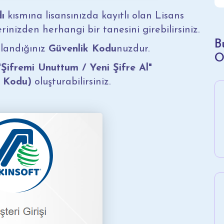
dı
kısmına lisansınızda kayıtlı olan Lisans
inizden herhangi bir tanesini girebilirsiniz.
B
ullandığınız
Güvenlik Kodu
nuzdur.
O
"Şifremi Unuttum / Yeni Şifre Al"
k Kodu)
oluşturabilirsiniz.