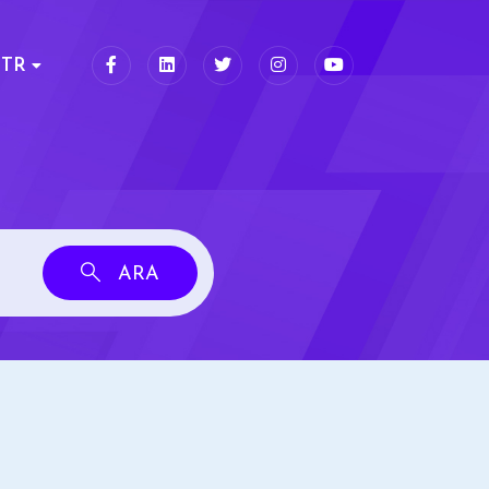
TR
ARA