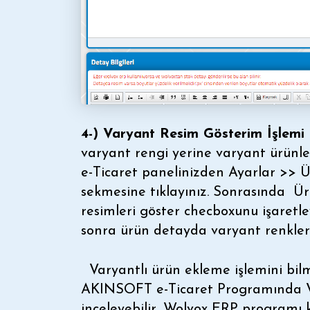
4-) Varyant Resim Gösterim İşlemi 
varyant rengi yerine varyant ürünler
e-Ticaret panelinizden Ayarlar >> 
sekmesine tıklayınız. Sonrasında Ü
resimleri göster checboxunu işaretl
sonra ürün detayda varyant renkleri
Varyantlı ürün ekleme işlemini bil
AKINSOFT e-Ticaret Programında V
inceleyebilir, Wolvox ERP programı 