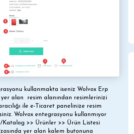
rasyonu kullanmakta iseniz Wolvox Erp
e yer alan resim alanından resimlerinizi
cılığı ile e-Ticaret panelinize resim
rsiniz. Wolvox entegrasyonu kullanmıyor
n /Katalog >> Ürünler >> Ürün Listesi
 hizasında yer alan kalem butonuna