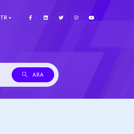
TR
ARA