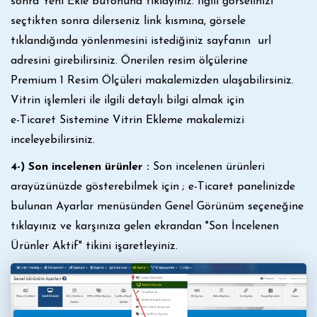
sonra Yeni Ekle butonuna tıklayınız. İlgili görselinizi
seçtikten sonra dilerseniz link kısmına, görsele
tıklandığında yönlenmesini istediğiniz sayfanın url
adresini girebilirsiniz. Önerilen resim ölçülerine
Premium 1 Resim Ölçüleri
makalemizden ulaşabilirsiniz.
Vitrin işlemleri ile ilgili detaylı bilgi almak için
e-Ticaret Sistemine Vitrin Ekleme
makalemizi
inceleyebilirsiniz.
4-) Son incelenen ürünler :
Son incelenen ürünleri
arayüzünüzde gösterebilmek için ; e-Ticaret panelinizde
bulunan Ayarlar menüsünden Genel Görünüm seçeneğine
tıklayınız ve karşınıza gelen ekrandan "Son İncelenen
Ürünler Aktif" tikini işaretleyiniz.