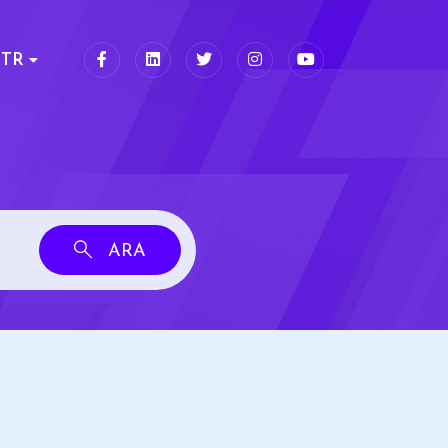
TR
ARA