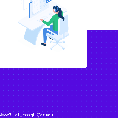
lvox7Udf_mssql' Çözümü