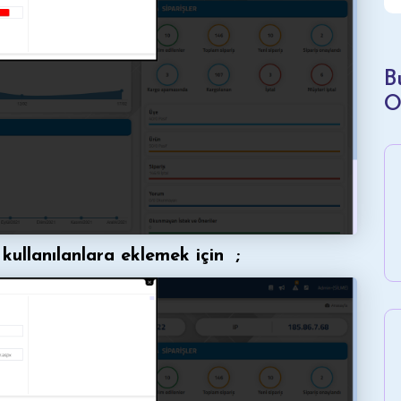
B
O
kullanılanlara eklemek için ;