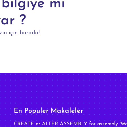
bilgiye mi
var ?
zin için burada!
En Populer Makaleler
CREATE or ALTER ASSEMBLY for assembly 'Wo