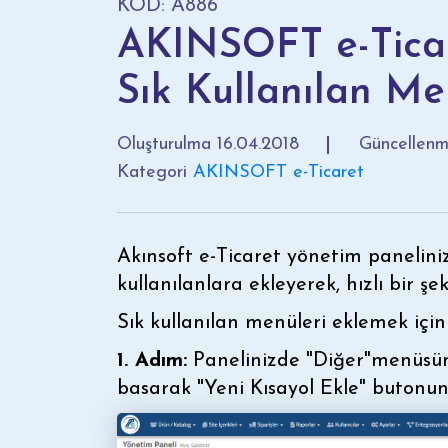
KOD: A886
AKINSOFT e-Ticar
Sık Kullanılan Me
Oluşturulma
16.04.2018
Güncellen
Kategori
AKINSOFT e-Ticaret
Akınsoft e-Ticaret yönetim panelinize
kullanılanlara ekleyerek, hızlı bir şe
Sık kullanılan menüleri eklemek içi
1. Adım:
Panelinizde "Diğer"menüsün
basarak "Yeni Kısayol Ekle" butonun