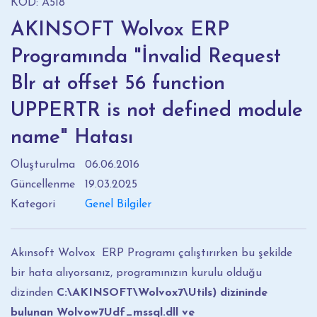
KOD: A518
AKINSOFT Wolvox ERP
Programında "İnvalid Request
Blr at offset 56 function
UPPERTR is not defined module
name" Hatası
Oluşturulma
06.06.2016
Güncellenme
19.03.2025
Kategori
Genel Bilgiler
Akınsoft Wolvox ERP Programı çalıştırırken bu şekilde
bir hata alıyorsanız, programınızın kurulu olduğu
dizinden
C:\AKINSOFT\Wolvox7\Utils) dizininde
bulunan Wolvow7Udf_mssql.dll ve