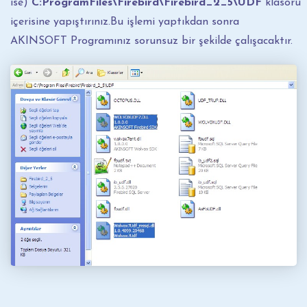
ise)
C:ProgramFiles\Firebird\Firebird_2_5\UDF
klasörü
içerisine yapıştırınız.Bu işlemi yaptıkdan sonra
AKINSOFT Programınız sorunsuz bir şekilde çalışacaktır.