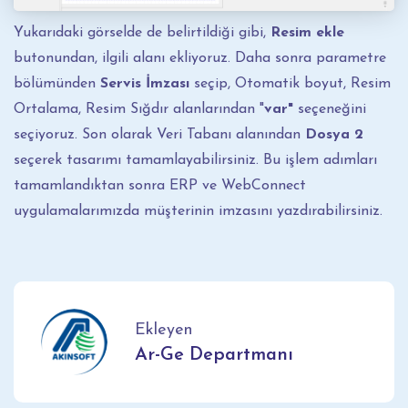
Yukarıdaki görselde de belirtildiği gibi,
Resim ekle
butonundan, ilgili alanı ekliyoruz. Daha sonra parametre
bölümünden
Servis İmzası
seçip, Otomatik boyut, Resim
Ortalama, Resim Sığdır alanlarından "
var"
seçeneğini
seçiyoruz. Son olarak Veri Tabanı alanından
Dosya 2
seçerek tasarımı tamamlayabilirsiniz. Bu işlem adımları
tamamlandıktan sonra ERP ve WebConnect
uygulamalarımızda müşterinin imzasını yazdırabilirsiniz.
Ekleyen
Ar-Ge Departmanı