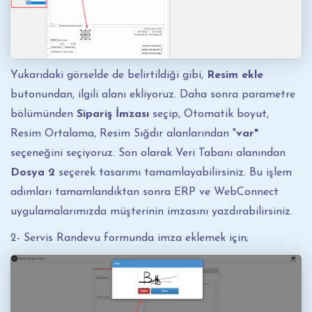
Yukarıdaki görselde de belirtildiği gibi,
Resim ekle
butonundan, ilgili alanı ekliyoruz. Daha sonra parametre
bölümünden
Sipariş İmzası
seçip, Otomatik boyut,
Resim Ortalama, Resim Sığdır alanlarından "
var"
seçeneğini seçiyoruz. Son olarak Veri Tabanı alanından
Dosya 2
seçerek tasarımı tamamlayabilirsiniz. Bu işlem
adımları tamamlandıktan sonra ERP ve WebConnect
uygulamalarımızda müşterinin imzasını yazdırabilirsiniz.
2- Servis Randevu formunda imza eklemek için;