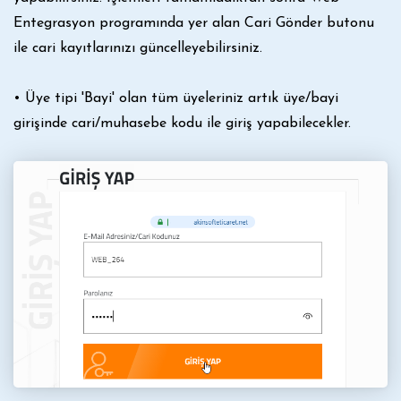
Entegrasyon programında yer alan Cari Gönder butonu
ile cari kayıtlarınızı güncelleyebilirsiniz.
• Üye tipi 'Bayi' olan tüm üyeleriniz artık üye/bayi
girişinde cari/muhasebe kodu ile giriş yapabilecekler.