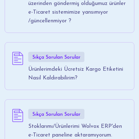
üzerinden göndermiş olduğumuz ürünler
e-Ticaret sistemimize yansımıyor
/güncellenmiyor ?
Sıkça Sorulan Sorular
Ürünlerimdeki Ücretsiz Kargo Etiketini
Nasıl Kaldırabilirim?
Sıkça Sorulan Sorular
Stoklarımı/Ürünlerimi Wolvox ERP'den
e-Ticaret paneline aktaramıyorum.