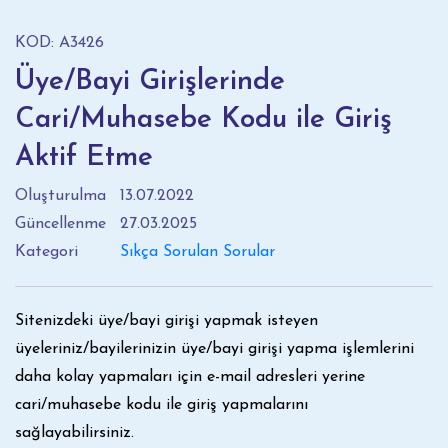
KOD: A3426
Üye/Bayi Girişlerinde
Cari/Muhasebe Kodu ile Giriş
Aktif Etme
Oluşturulma
13.07.2022
Güncellenme
27.03.2025
Kategori
Sıkça Sorulan Sorular
Sitenizdeki üye/bayi girişi yapmak isteyen
üyeleriniz/bayilerinizin üye/bayi girişi yapma işlemlerini
daha kolay yapmaları için e-mail adresleri yerine
cari/muhasebe kodu ile giriş yapmalarını
sağlayabilirsiniz.