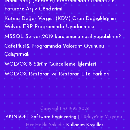
Mobil Satış (Android) Programında Otomatik e-
Fatura/e-Arşiv Gönderimi
Katma Değer Vergisi (KDV) Oran Değişikliğinin
Wolvox ERP Programında Uyarlanması
MSSQL Server 2019 kurulumunu nasıl yapabilirim?
CafePlus12 Programında Valorant Oyununu
Çalıştırmak
WOLVOX 8 Sürüm Güncelleme İşlemleri
WOLVOX Restoran ve Restoran Lite Farkları
Copyright © 1995-2026
AKINSOFT Software Engineering
| Türkiye'nin Vizyonu -
Her Hakkı Saklıdır.
Kullanım Koşulları