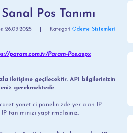
 Sanal Pos Tanımı
me
26.03.2025
Kategori
Ödeme Sistemleri
ps://param.com.tr/Param-Pos.aspx
a iletişime geçilecektir. API bilgilerinizin
meniz gerekmektedir.
-Ticaret yönetici panelinizde yer alan IP
IP tanımınızı yaptırmalısınız.