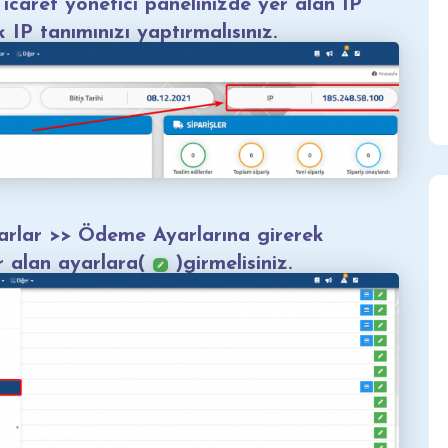
e-Ticaret yönetici panelinizde yer alan IP
 IP tanımınızı yaptırmalısınız.
yarlar >> Ödeme Ayarlarına girerek
r alan ayarlara(
)girmelisiniz.