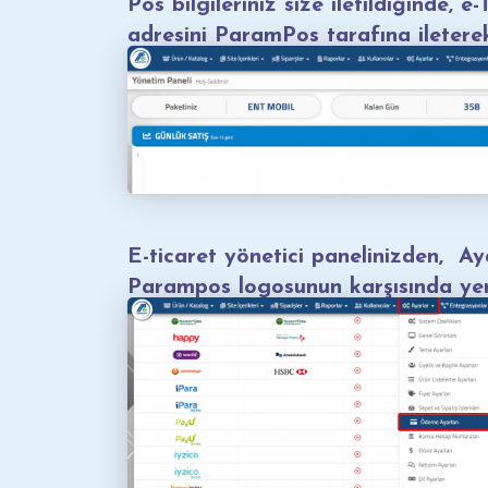
Pos bilgileriniz size iletildiğinde, 
adresini ParamPos tarafına ileterek
E-ticaret yönetici panelinizden, A
Parampos logosunun karşısında ye