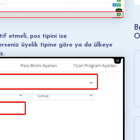
B
O
 etmeli, pos tipini ise
seniz üyelik tipine göre ya da ülkeye
z.