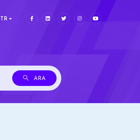
TR
ARA