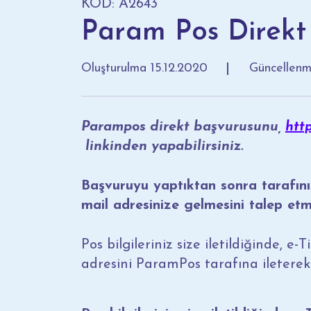
KOD: A2643
Param Pos Direkt
Oluşturulma
15.12.2020
Güncellen
Parampos direkt başvurusunu,
htt
linkinden yapabilirsiniz.
Başvuruyu yaptıktan sonra tarafınızl
mail adresinize gelmesini talep et
Pos bilgileriniz size iletildiğinde, e
adresini ParamPos tarafına ileterek 