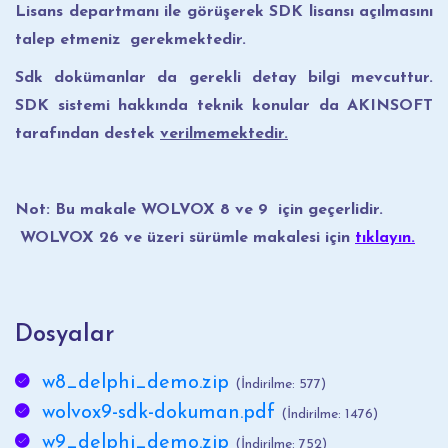
Lisans departmanı ile görüşerek SDK lisansı açılmasını
talep etmeniz gerekmektedir.
Sdk dokümanlar da gerekli detay bilgi mevcuttur.
SDK sistemi hakkında teknik konular da AKINSOFT
tarafından destek
verilmemektedir.
Not: Bu makale WOLVOX 8 ve 9 için geçerlidir.
WOLVOX 26 ve üzeri sürümle makalesi için
tıklayın.
Dosyalar
w8_delphi_demo.zip
(İndirilme: 577)
wolvox9-sdk-dokuman.pdf
(İndirilme: 1476)
w9_delphi_demo.zip
(İndirilme: 752)