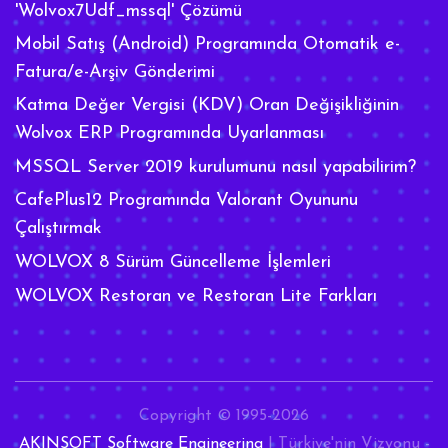
'Wolvox7Udf_mssql' Çözümü
Mobil Satış (Android) Programında Otomatik e-
Fatura/e-Arşiv Gönderimi
Katma Değer Vergisi (KDV) Oran Değişikliğinin
Wolvox ERP Programında Uyarlanması
MSSQL Server 2019 kurulumunu nasıl yapabilirim?
CafePlus12 Programında Valorant Oyununu
Çalıştırmak
WOLVOX 8 Sürüm Güncelleme İşlemleri
WOLVOX Restoran ve Restoran Lite Farkları
Copyright © 1995-2026
AKINSOFT Software Engineering
| Türkiye'nin Vizyonu -