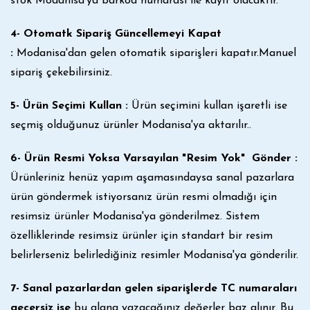
stok Modanisa'ya barkod numarası ile kayıt olacaktır.
4- Otomatk Sipariş Güncellemeyi Kapat
:
Modanisa'dan gelen otomatik siparişleri kapatır.Manuel
sipariş çekebilirsiniz.
5- Ürün Seçimi Kullan :
Ürün seçimini kullan işaretli ise
seçmiş olduğunuz ürünler Modanisa'ya aktarılır..
6- Ürün Resmi Yoksa Varsayılan "Resim Yok" Gönder :
Ürünleriniz henüz yapım aşamasındaysa sanal pazarlara
ürün göndermek istiyorsanız ürün resmi olmadığı için
resimsiz ürünler Modanisa'ya gönderilmez. Sistem
özelliklerinde resimsiz ürünler için standart bir resim
belirlerseniz belirlediğiniz resimler Modanisa'ya gönderilir.
7- Sanal pazarlardan gelen siparişlerde TC numaraları
geçersiz ise
bu alana yazacağınız değerler baz alınır. Bu