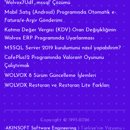
'Wolvox7Udf_mssql' Çözümü
Mobil Satış (Android) Programında Otomatik e-
Fatura/e-Arşiv Gönderimi
Katma Değer Vergisi (KDV) Oran Değişikliğinin
Wolvox ERP Programında Uyarlanması
MSSQL Server 2019 kurulumunu nasıl yapabilirim?
CafePlus12 Programında Valorant Oyununu
Çalıştırmak
WOLVOX 8 Sürüm Güncelleme İşlemleri
WOLVOX Restoran ve Restoran Lite Farkları
Copyright © 1995-2026
AKINSOFT Software Engineering
| Türkiye'nin Vizyonu -