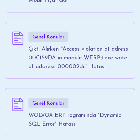
Mobil Fiyat Gör
Genel Konular
Çıktı Alırken ''Access violation at adress
00C159DA in module WERP9.exe write
of address 000002dc'' Hatası
Genel Konular
WOLVOX ERP rogramında "Dynamic
SQL Error" Hatası