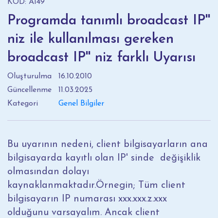
KOD: A149
Programda tanımlı broadcast IP''
niz ile kullanılması gereken
broadcast IP'' niz farklı Uyarısı
Oluşturulma
16.10.2010
Güncellenme
11.03.2025
Kategori
Genel Bilgiler
Bu uyarının nedeni, client bilgisayarların ana
bilgisayarda kayıtlı olan IP' sinde değişiklik
olmasından dolayı
kaynaklanmaktadır.Örnegin; Tüm client
bilgisayarın IP numarası xxx.xxx.z.xxx
olduğunu varsayalım. Ancak client